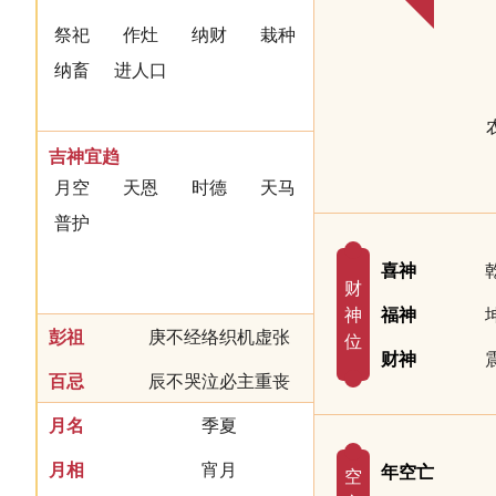
祭祀
作灶
纳财
栽种
纳畜
进人口
吉神宜趋
月空
天恩
时德
天马
普护
喜神
财
神
福神
彭祖
庚不经络织机虚张
位
财神
百忌
辰不哭泣必主重丧
月名
季夏
月相
宵月
年空亡
空