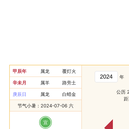
甲辰年
属龙
覆灯火
年
辛未月
属羊
路旁土
公历 
庚辰日
属龙
白蜡金
距
节气小暑：2024-07-06 六
宜