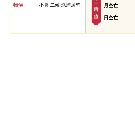
亡
物候
小暑 二候 蟋蟀居壁
月空亡
所
值
日空亡