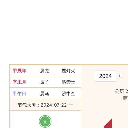
甲辰年
属龙
覆灯火
年
辛未月
属羊
路旁土
公历 
甲午日
属马
沙中金
距
节气大暑：2024-07-22 一
宜