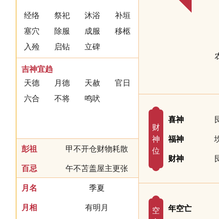
经络
祭祀
沐浴
补垣
塞穴
除服
成服
移柩
入殓
启钻
立碑
吉神宜趋
天德
月德
天赦
官日
六合
不将
鸣吠
喜神
财
神
福神
彭祖
甲不开仓财物耗散
位
财神
百忌
午不苫盖屋主更张
月名
季夏
月相
有明月
年空亡
空