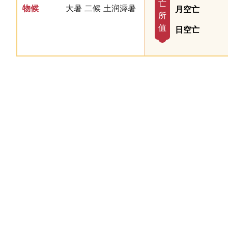
亡
物候
大暑 二候 土润溽暑
月空亡
所
值
日空亡