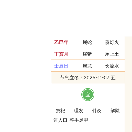
乙巳年
属蛇
覆灯火
丁亥月
属猪
屋上土
壬辰日
属龙
长流水
节气立冬：2025-11-07 五
宜
祭祀
理发
针灸
解除
进人口
整手足甲