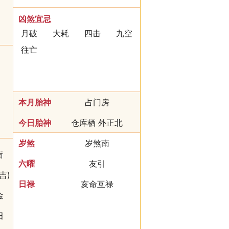
作灶
开市
凶煞宜忌
月破
大耗
四击
九空
往亡
本月胎神
占门房
今日胎神
仓库栖 外正北
岁煞
岁煞南
衡
六曜
友引
吉)
日禄
亥命互禄
金
田