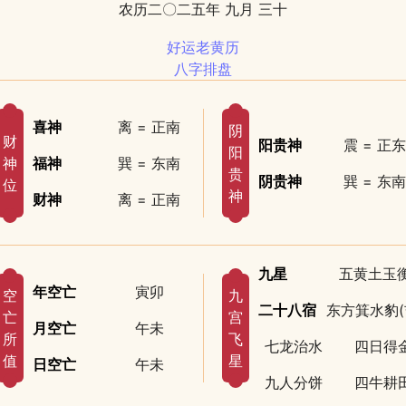
农历二〇二五年 九月 三十
好运老黄历
八字排盘
喜神
离 = 正南
阴
财
阳贵神
震 = 正东
阳
神
福神
巽 = 东南
贵
阴贵神
巽 = 东南
位
神
财神
离 = 正南
九星
五黄土玉
年空亡
寅卯
空
九
二十八宿
东方箕水豹(
亡
宫
月空亡
午未
所
飞
七龙治水
四日得
值
星
日空亡
午未
九人分饼
四牛耕