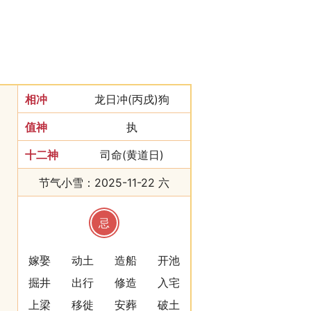
相冲
龙日冲(丙戌)狗
值神
执
十二神
司命(黄道日)
节气小雪：2025-11-22 六
忌
嫁娶
动土
造船
开池
掘井
出行
修造
入宅
上梁
移徙
安葬
破土