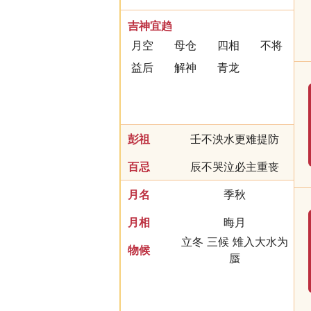
吉神宜趋
月空
母仓
四相
不将
益后
解神
青龙
彭祖
壬不泱水更难提防
百忌
辰不哭泣必主重丧
月名
季秋
月相
晦月
立冬 三候 雉入大水为
物候
蜃