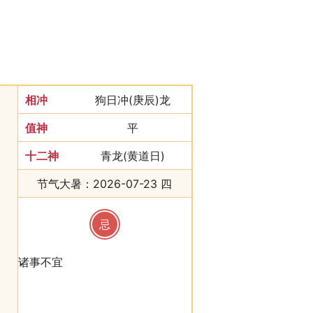
相冲
狗日冲(庚辰)龙
值神
平
十二神
青龙(黄道日)
节气大暑：2026-07-23 四
忌
诸事不宜