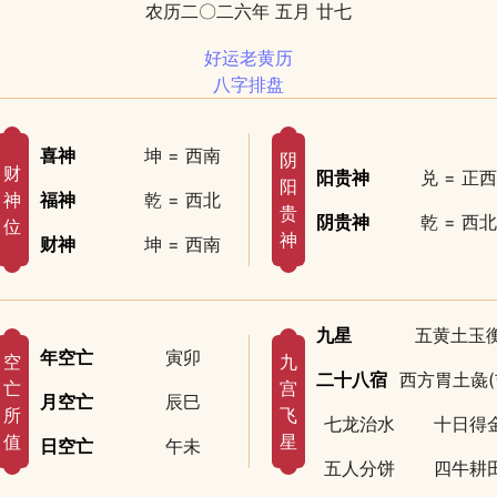
农历二〇二六年 五月 廿七
好运老黄历
八字排盘
喜神
坤 = 西南
阴
财
阳贵神
兑 = 正西
阳
神
福神
乾 = 西北
贵
阴贵神
乾 = 西北
位
神
财神
坤 = 西南
九星
五黄土玉
年空亡
寅卯
空
九
二十八宿
西方胃土彘(
亡
宫
月空亡
辰巳
所
飞
七龙治水
十日得
值
星
日空亡
午未
五人分饼
四牛耕