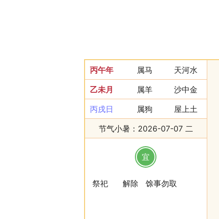
丙午年
属马
天河水
乙未月
属羊
沙中金
丙戌日
属狗
屋上土
节气小暑：2026-07-07 二
宜
祭祀
解除
馀事勿取