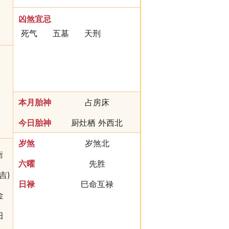
凶煞宜忌
死气
五墓
天刑
本月胎神
占房床
今日胎神
厨灶栖 外西北
岁煞
岁煞北
衡
六曜
先胜
吉)
日禄
巳命互禄
金
田