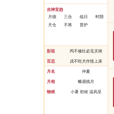
吉神宜趋
月德
三合
临日
时阴
天仓
不将
普护
彭祖
丙不修灶必见灾殃
百忌
戌不吃犬作怪上床
月名
仲夏
月相
蛾眉残月
物候
小暑 初候 温风至