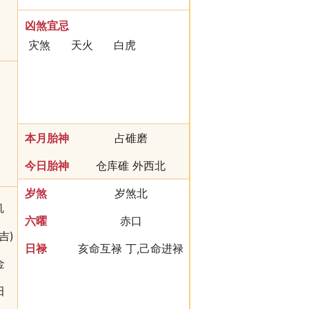
凶煞宜忌
灾煞
天火
白虎
本月胎神
占碓磨
今日胎神
仓库碓 外西北
岁煞
岁煞北
玑
六曜
赤口
吉)
日禄
亥命互禄 丁,己命进禄
金
田