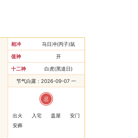
相冲
马日冲(丙子)鼠
值神
开
十二神
白虎(黑道日)
节气白露：2026-09-07 一
忌
出火
入宅
盖屋
安门
安葬