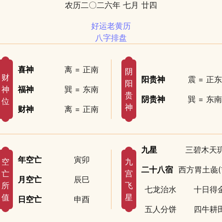
农历二〇二六年 七月 廿四
好运老黄历
八字排盘
喜神
离 = 正南
阴
财
阳贵神
震 = 正东
阳
神
福神
巽 = 东南
贵
阴贵神
巽 = 东南
位
神
财神
离 = 正南
九星
三碧木天
年空亡
寅卯
空
九
二十八宿
西方胃土彘(
亡
宫
月空亡
辰巳
所
飞
七龙治水
十日得
值
星
日空亡
申酉
五人分饼
四牛耕