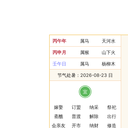
丙午年
属马
天河水
丙申月
属猴
山下火
壬午日
属马
杨柳木
节气处暑：2026-08-23 日
宜
嫁娶
订盟
纳采
祭祀
斋醮
普渡
解除
出行
会亲友
开市
纳财
修造