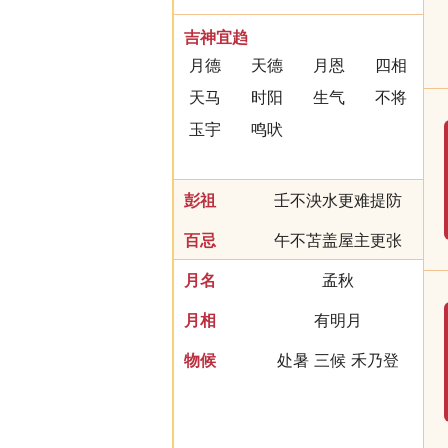
动土
竖柱
上梁
开光
吉神宜趋
开仓
出货财
纳畜
牧养
月德
天德
月恩
四相
开池
破土
启钻
天马
时阳
生气
不将
玉宇
鸣吠
彭祖
壬不泱水更难提防
百忌
午不苫盖屋主更张
月名
孟秋
月相
有明月
物候
处暑 三候 禾乃登